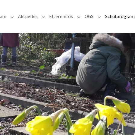
sen
Aktuelles
Elterninfos
OGS
Schulprogramm
 for "Unsere Schule"
Submenu for "Klassen"
Submenu for "Aktuelles"
Submenu for "Elterninfos"
Submenu for "OG