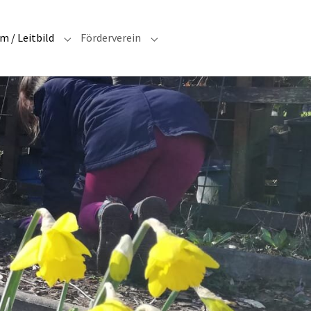
 / Leitbild
Förderverein
S"
Submenu for "Schulprogramm / Leitbild"
Submenu for "Förderverein"