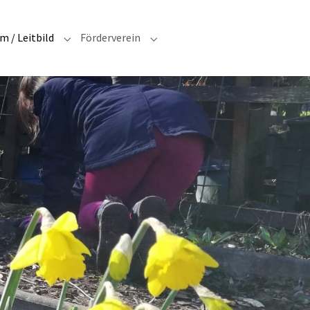
 / Leitbild
Förderverein
S"
Submenu for "Schulprogramm / Leitbild"
Submenu for "Förderverein"