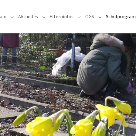
sen
Aktuelles
Elterninfos
OGS
Schulprogramm
 for "Unsere Schule"
Submenu for "Klassen"
Submenu for "Aktuelles"
Submenu for "Elterninfos"
Submenu for "OG