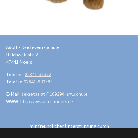
Adolf - Reichwein -Schule
Reichweinstr. 2
47441 Moers
Telefon:
02841-31392
Telefax:
02841-939588
E-Mail:
sekretariat@109290.nrw.schule
WWW:
http://www.ars-moers.de
mit freundlicher Unterstützung durch
W wie Werben