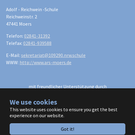
Adolf - Reichwein -Schule
Reichweinstr. 2
47441 Moers
Telefon:
02841-31392
Telefax:
02841-939588
E-Mail:
sekretariat@109290.nrw.schule
WWW:
http://www.ars-moers.de
mit freundlicher Unterstützung durch
W wie Werben
We use cookies
h2m Werbeagentur GmbH
This website uses cookies to ensure you get the best
experience on our website.
Impressum
Got it!
Datenschutz