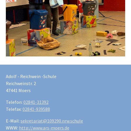
Adolf - Reichwein -Schule
Reichweinstr. 2
47441 Moers
Telefon:
02841-31392
Telefax:
02841-939588
E-Mail:
sekretariat@109290.nrw.schule
WWW:
http://www.ars-moers.de