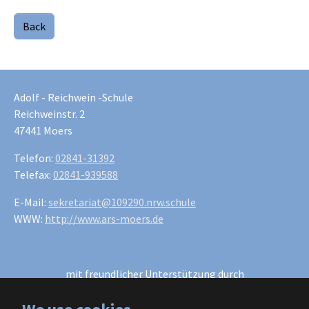
Back
Adolf - Reichwein -Schule
Reichweinstr. 2
47441 Moers
Telefon:
02841-31392
Telefax:
02841-939588
E-Mail:
sekretariat@109290.nrw.schule
WWW:
http://www.ars-moers.de
mit freundlicher Unterstützung durch
W wie Werben
h2m Werbeagentur GmbH